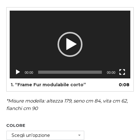
Video
Player
00:00
00:00
1.
“Frame Fur modulabile corto”
0:08
*Misure modella: altezza 179, seno cm 84, vita cm 62,
fianchi cm 90
COLORE