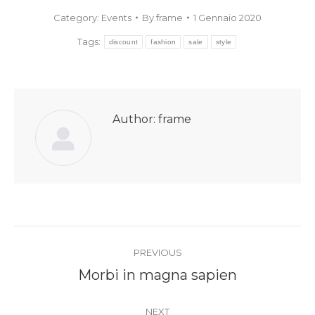
Category:
Events
By
frame
1 Gennaio 2020
Tags:
discount
fashion
sale
style
Author:
frame
Post
PREVIOUS
navigation
Previous
Morbi in magna sapien
post:
NEXT