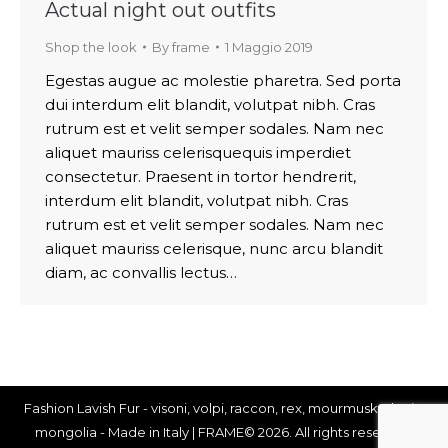
Actual night out outfits
Shop the look
By
frame
1 Maggio 2019
Egestas augue ac molestie pharetra. Sed porta
dui interdum elit blandit, volutpat nibh. Cras
rutrum est et velit semper sodales. Nam nec
aliquet mauriss celerisquequis imperdiet
consectetur. Praesent in tortor hendrerit,
interdum elit blandit, volutpat nibh. Cras
rutrum est et velit semper sodales. Nam nec
aliquet mauriss celerisque, nunc arcu blandit
diam, ac convallis lectus…
Fashion Lavish Fur - visoni, volpi, raccon, rex, mourmusky, lapin,
mongolia - Made in Italy | FRAME© 2026. All rights reserved.